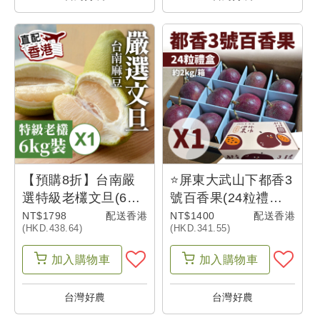
的
購
物
車
我
的
訂
【預購8折】台南嚴
⭐屏東大武山下都香3
單
選特級老欉文旦(6公
號百香果(24粒禮盒)
斤)-香港@
(2公斤)-香港
NT$1798
配送香港
NT$1400
配送香港
(HKD.438.64)
(HKD.341.55)
我
加入
購物車
加入
購物車
的
折
台灣好農
台灣好農
價