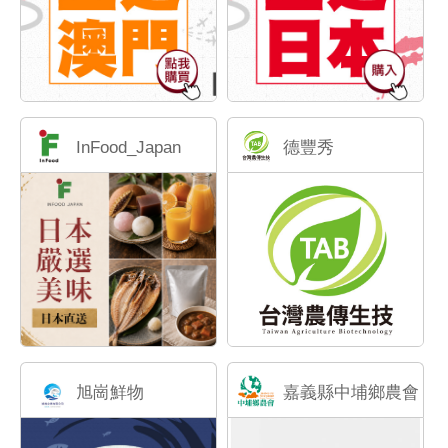
InFood_Japan
德豐秀
旭崗鮮物
嘉義縣中埔鄉農會