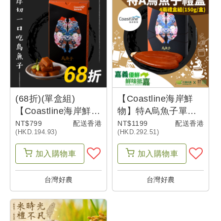
(68折)(單盒組)
【Coastline海岸鮮
【Coastline海岸鮮
物】特A烏魚子單片
物】厚切一口吃烏魚
禮盒150g/盒(4兩禮
NT$799
配送香港
NT$1199
配送香港
(HKD.194.93)
(HKD.292.51)
子80g/盒-嘉義優鮮-
盒組) -香港_嘉義優
香港
鮮
加入
購物車
加入
購物車
台灣好農
台灣好農