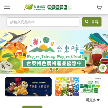
搜尋
登
入
/
註
冊
首
頁
看更多
選