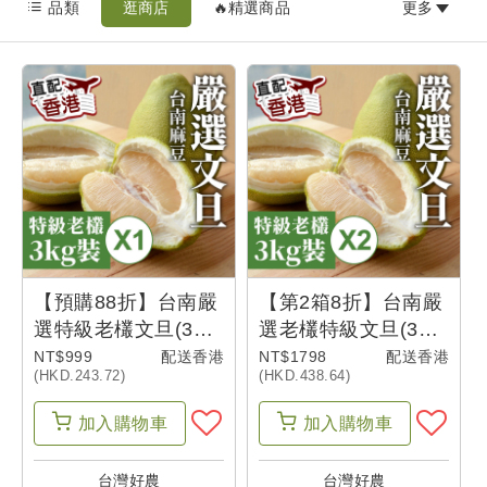
擇
品類
逛商店
🔥精選商品
更多
匯
率
選
擇
語
言
最
【預購88折】台南嚴
【第2箱8折】台南嚴
新
選特級老欉文旦(3公
選老欉特級文旦(3公
消
斤)-香港@
斤)-香港@
NT$999
配送香港
NT$1798
配送香港
(HKD.243.72)
(HKD.438.64)
息
加入
購物車
加入
購物車
我
台灣好農
台灣好農