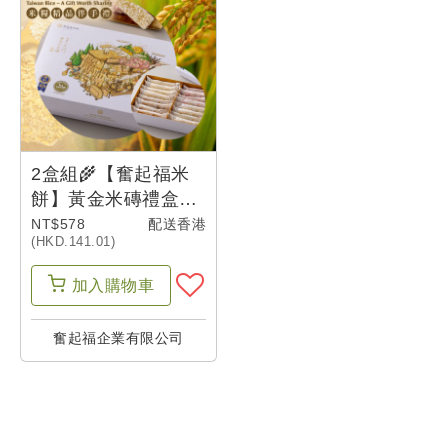
2盒組🌾【奮起福米
餅】黃金米磚禮盒16
入/盒-香港-米糧精品
NT$578
配送香港
(HKD.141.01)
加入
購物車
奮起福企業有限公司