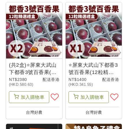
券
我
的
收
藏
(共2盒)⭐屏東大武山
⭐屏東大武山下都香3
下都香3號百香果(12
號百香果(12粒精選
帳
粒精選禮盒)(1.4公
禮盒)(1.4公斤)-香港
NT$2380
配送香港
NT$1400
配送香港
戶
(HKD.580.63)
(HKD.341.55)
斤)-香港
設
加入
購物車
加入
購物車
定
台灣好農
台灣好農