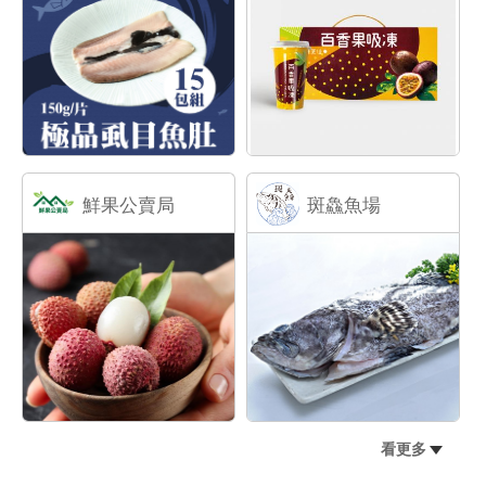
鮮果公賣局
斑鱻魚場
看更多